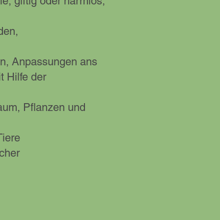
e, giftig oder harmlos,
den,
sen, Anpassungen ans
 Hilfe der
aum, Pflanzen und
iere
cher