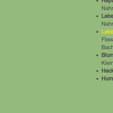
Repti
Nahr
Lebe
Nahr
Lebe
Flie
Bac
Blum
Klei
Heck
Humm