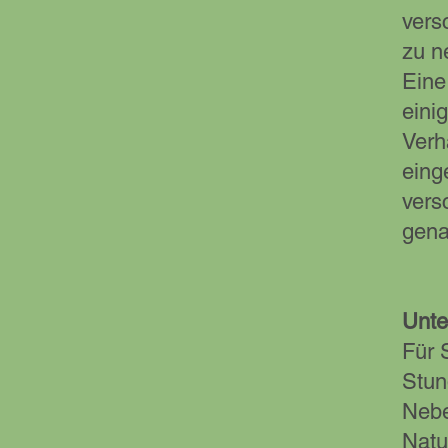
vers
zu n
Eine
eini
Verh
eing
vers
gena
Unte
Für 
Stun
Nebe
Natu