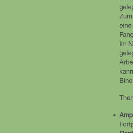
gele
Zum 
eine
Fang
Im N
gele
Arbe
kann
Bino
Them
Amph
Fort