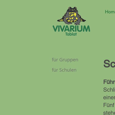
Hom
für Gruppen
Sc
für Schulen
Führ
Schl
eine
Fünf
steh