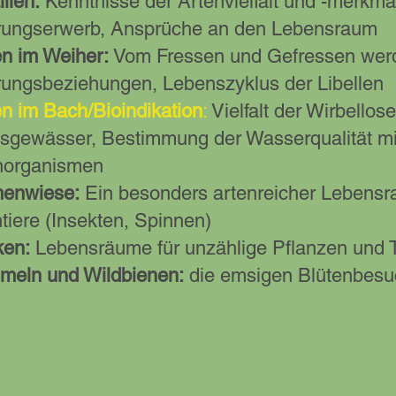
lien:
Kenntnisse der Artenvielfalt und -merkmal
ungserwerb, Ansprüche an den Lebensraum
n im Weiher:
Vom Fressen und Gefressen wer
ungsbeziehungen, Lebenszyklus der Libellen
n im Bach/Bioindikation
:
Vielfalt der Wirbello
ssgewässer, Bestimmung der Wasserqualität mit
horganismen
enwiese:
Ein besonders artenreicher Lebensr
ntiere (Insekten, Spinnen)
en:
Lebensräume für unzählige Pflanzen und T
eln und Wildbienen:
die emsigen Blütenbesu